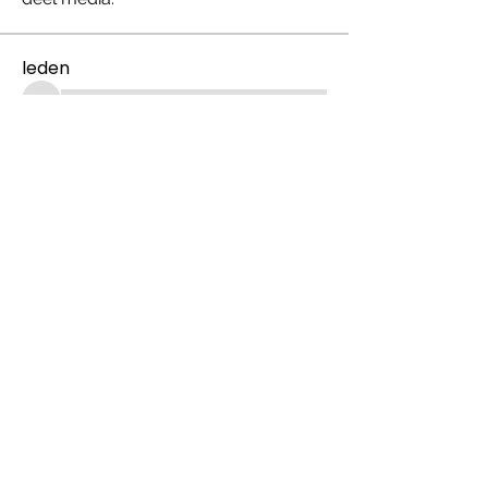
leden
Alle (43) leden bekijken