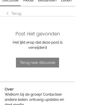
Discussie
Media
Bestanden
Leden
Terug
Post niet gevonden
Het lijkt erop dat deze post is
verwijderd
Terug naar discussie
Over
Welkom bij de groep! Contacteer
andere leden, ontvang updates en
deel media.