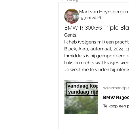
Mart van Heynsbergen
19 juni 2026
BMW R1300GS Triple Bla
Gents,
Ik heb (volgens mij) een prac
Black, Akra, automaat, 2024, 
Inmiddels is hij geimporteerd e
links en rechts wat krasjes we
Je weet me te vinden bij intere
www.marktpla