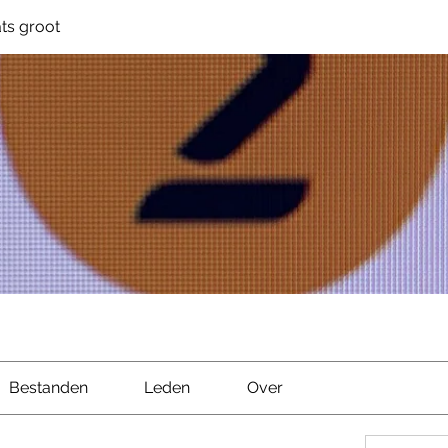
ts groot
Bestanden
Leden
Over