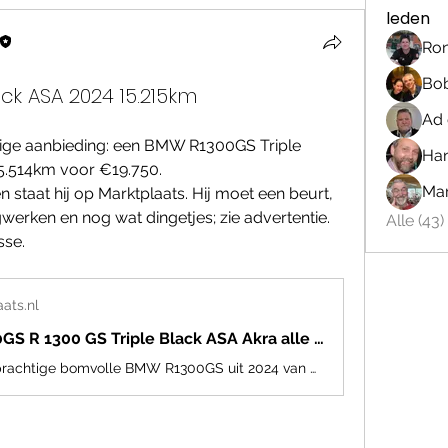
leden
Ron
Bo
ck ASA 2024 15.215km
Ad 
htige aanbieding: een BMW R1300GS Triple 
Han
15.514km voor €19.750.
Mar
n staat hij op Marktplaats. Hij moet een beurt, 
gwerken en nog wat dingetjes; zie advertentie.
Alle (43
sse.
ats.nl
BMW R1300GS R 1300 GS Triple Black ASA Akra alle pakketten (m2428476686) — Motoren | BMW — Marktplaats
Te koop een prachtige bomvolle BMW R1300GS uit 2024 van de eerste eigenaar met 15.514 km op de teller met fabrieksgarantie tot september 2027.Deze GS