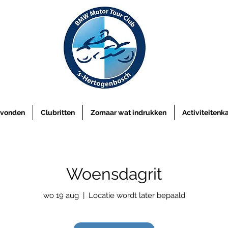
vonden
Clubritten
Zomaar wat indrukken
Activiteitenk
Woensdagrit
wo 19 aug
  |  
Locatie wordt later bepaald