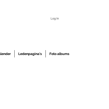
Log In
alender
Ledenpagina's
Foto albums