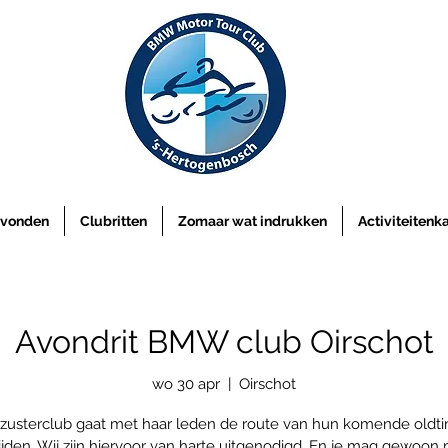
vonden
Clubritten
Zomaar wat indrukken
Activiteitenk
Avondrit BMW club Oirschot
wo 30 apr
  |  
Oirschot
zusterclub gaat met haar leden de route van hun komende oldtim
ijden. Wij zijn hiervoor van harte uitgenodigd. En je mag gewoon 