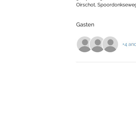
Oirschot, Spoordonkseweg
Gasten
+4 an