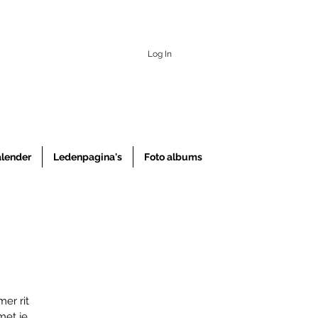
Log In
alender
Ledenpagina's
Foto albums
er rit
met je